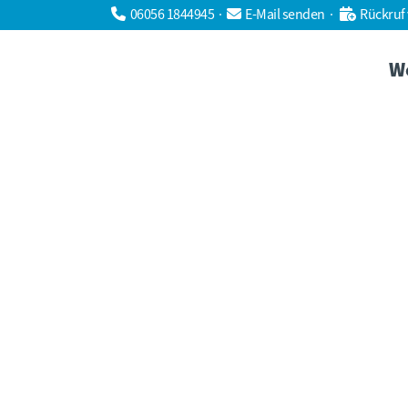
06056 1844945
·
E-Mail senden
·
Rückruf
W
14
Aug.
Social Media beeinflusst unsere
Urlaub
Wir werten die Studie von Bitkom Rese
aus und zeigen Dir was die Ergebnisse f
Dein touristisches Social Media Marketi
bedeuten....